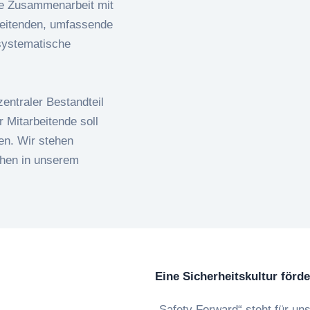
ge Zusammenarbeit mit
beitenden, umfassende
systematische
 zentraler Bestandteil
r Mitarbeitende soll
en. Wir stehen
chen in unserem
Eine Sicherheitskultur förd
„Safety Forward“ steht für un