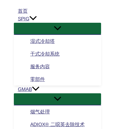
跳
首页
至
SPIG
内
容
湿式冷却塔
干式冷却系统
服务内容
零部件
GMAB
烟气处理
ADIOX® 二噁英去除技术