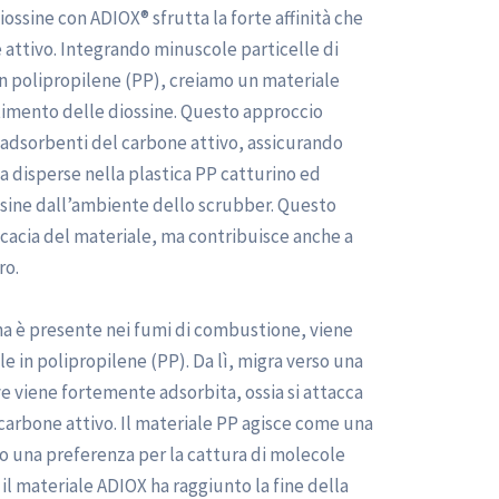
iossine con ADIOX® sfrutta la forte affinità che
e attivo. Integrando minuscole particelle di
in polipropilene (PP), creiamo un materiale
timento delle diossine. Questo approccio
à adsorbenti del carbone attivo, assicurando
za disperse nella plastica PP catturino ed
ssine dall’ambiente dello scrubber. Questo
cacia del materiale, ma contribuisce anche a
ro.
a è presente nei fumi di combustione, viene
e in polipropilene (PP). Da lì, migra verso una
ve viene fortemente adsorbita, ossia si attacca
carbone attivo. Il materiale PP agisce come una
 una preferenza per la cattura di molecole
il materiale ADIOX ha raggiunto la fine della