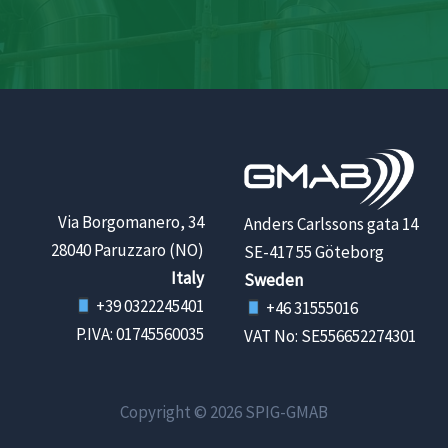
Via Borgomanero, 34
Anders Carlssons gata 14
28040 Paruzzaro (NO)
SE-417 55 Göteborg
Italy
Sweden
+39 0322245401
+46 31555016
P.IVA: 01745560035
VAT No: SE556652274301
Copyright © 2026 SPIG-GMAB