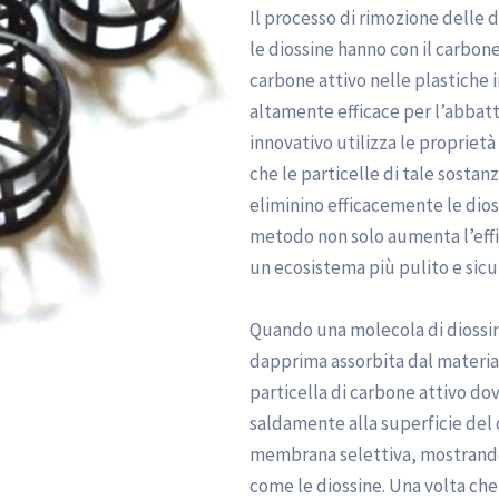
Il processo di rimozione delle d
le diossine hanno con il carbon
carbone attivo nelle plastiche 
altamente efficace per l’abbat
innovativo utilizza le propriet
che le particelle di tale sostan
eliminino efficacemente le dio
metodo non solo aumenta l’effi
un ecosistema più pulito e sicu
Quando una molecola di diossin
dapprima assorbita dal material
particella di carbone attivo do
saldamente alla superficie del 
membrana selettiva, mostrando
come le diossine. Una volta che 