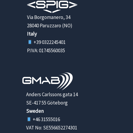
Via Borgomanero, 34
28040 Paruzzaro (NO)
Italy
+39 0322245401
P.IVA: 01745560035
Anders Carlssons gata 14
SE-417 55 Göteborg
Sweden
+46 31555016
VAT No: SE556652274301