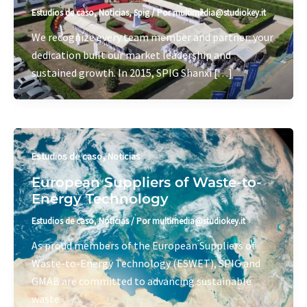
Estudios de caso
,
Noticias
,
Spig
/ Por
multimedia@studiokey.it
We recognize every team member and partner: your
dedication built our market leadership and
sustained growth. In 2015, SPIG Shanxi […]
,
Estudios de caso
Noticias
European Suppliers of Waste-to-
Energy Technology
Estudios de caso
,
Noticias
/ Por
multimedia@studiokey.it
As proud members of the European Suppliers of
Waste-to-Energy Technology (ESWET), SPIG and
GMAB are committed to advancing sustainable
waste