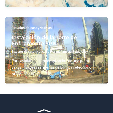
,
Estudios de caso
Noticias
Instalación de la Torre de
Enfriamento SPIG
Estudios de caso
,
Noticias
/ Por
multimedia@studiokey.it
Para ayudar en la modernización de una planta, una
de las mayores refinerías de Europa seleccionó y
presentó a SPIG