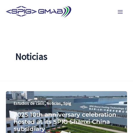
Ir
al
contenido
Noticias
,
,
Estudios de caso
Noticias
Spig
2025 10th anniversary celebration
hosted at its SPIG Shanxi China
subsidiary