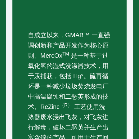
自成立以来，GMAB™ 一直强
调创新和产品开发作为核心原
TM
则。MercOx
是一种基于过
氧化氢的湿式洗涤器技术，用
于汞捕获，包括 Hg°。硫再循
环是一种减少垃圾焚烧发电厂
中高温腐蚀和二恶英形成的技
（R）
术。ReZinc
工艺使用洗
涤器废水浸出飞灰，对飞灰进
行解毒，破坏二恶英并生产出
富含锌的产品，可用于生产回