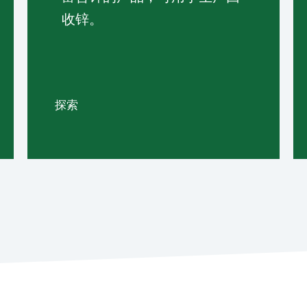
收锌。
探索