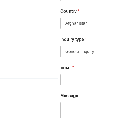
Country
*
Inquiry type
*
c
Email
*
o
n
t
a
c
t
Message
)
.
t
h