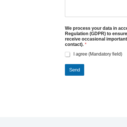
e
p
r
i
v
a
We process your data in acc
c
Regulation (GDPR) to ensure your 
y
receive occasional importan
contact).
*
I agree (Mandatory field)
Send