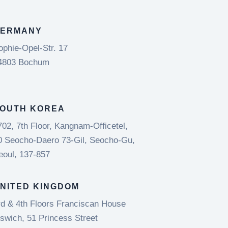
ERMANY
ophie-Opel-Str. 17
4803 Bochum
OUTH KOREA
702, 7th Floor, Kangnam-Officetel,
0 Seocho-Daero 73-Gil, Seocho-Gu,
eoul, 137-857
NITED KINGDOM
rd & 4th Floors Franciscan House
pswich, 51 Princess Street