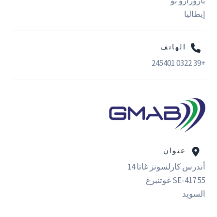
باروزارو نو
إيطاليا
الهاتف
+39 0322 245401
عنوان
أندرس كارلسونز غاتا 14
SE-417 55 غوتنبرغ
السويد