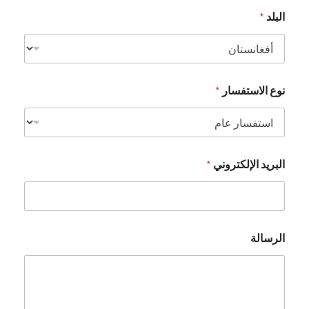
البلد
*
ا
نوع الاستفسار
*
ل
ب
ل
د
خ
ص
البريد الإلكتروني
*
و
ص
ي
ت
ك
ا
الرسالة
ل
ب
ر
ي
د