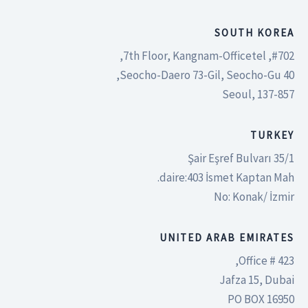
SOUTH KOREA
#702, 7th Floor, Kangnam-Officetel,
40 Seocho-Daero 73-Gil, Seocho-Gu,
Seoul, 137-857
TURKEY
Şair Eşref Bulvarı 35/1
daire:403 İsmet Kaptan Mah.
No: Konak/ İzmir
UNITED ARAB EMIRATES
Office # 423,
Jafza 15, Dubai
PO BOX 16950