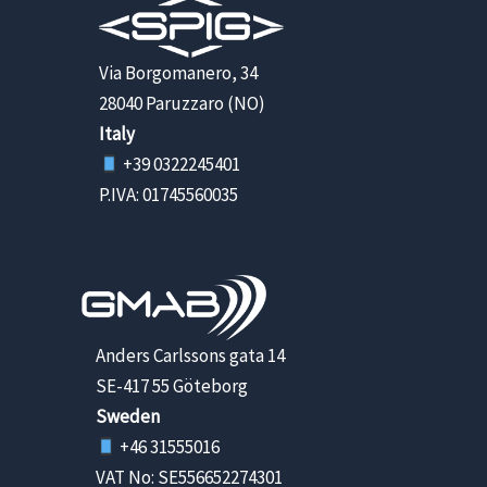
Via Borgomanero, 34
28040 Paruzzaro (NO)
Italy
+39 0322245401
P.IVA: 01745560035
Anders Carlssons gata 14
SE-417 55 Göteborg
Sweden
+46 31555016
VAT No: SE556652274301