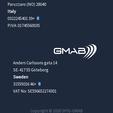
28040 Paruzzaro (NO)
Italy
+39 0322245401
P.IVA: 01745560035
Anders Carlssons gata 14
SE-417 55 Göteborg
Sweden
+46 31555016
VAT No: SE556652274301
Copyright © 2026 SPIG-GMAB