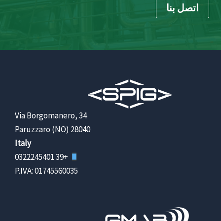
اتصل بنا
Via Borgomanero, 34
28040 Paruzzaro (NO)
Italy
+39 0322245401
P.IVA: 01745560035