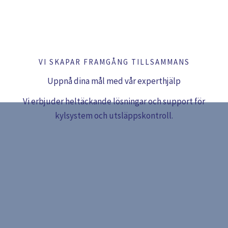
Hoppa
till
innehåll
VI SKAPAR FRAMGÅNG TILLSAMMANS
Uppnå dina mål med vår experthjälp
Vi erbjuder heltäckande lösningar och support för
kylsystem och utsläppskontroll.